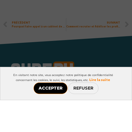
PRÉCÉDENT
SUIVANT
Pourquoi faire appel à un cabinet de recrutement en 2024 ?
Comment recruter et fidéliser les profils IT ?
En visitant notre site, vous acceptez notre politique de confidentialité
Lire la suite
concernant les cookies, le suivi, les statistiques, etc.
ACCEPTER
REFUSER
445 Boulevard Gambetta,
59200 Tourcoing
03 20 69 32 71
contact@cuberh.com