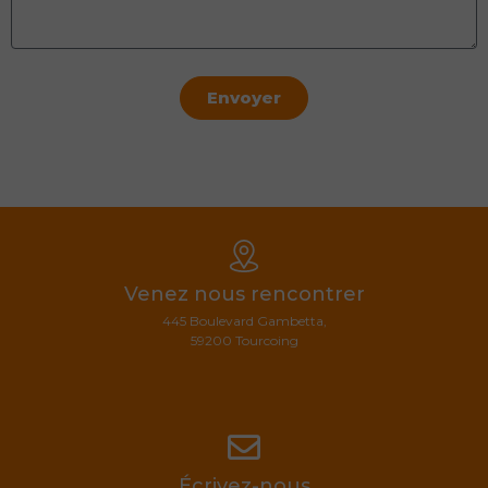
Envoyer
Venez nous rencontrer
445 Boulevard Gambetta,
59200 Tourcoing
Écrivez-nous