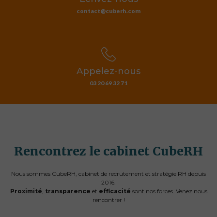
contact@cuberh.com
Appelez-nous
03 20 69 32 71
Rencontrez le cabinet CubeRH
Nous sommes CubeRH, cabinet de recrutement et stratégie RH depuis
2016.
Proximité
,
transparence
et
efficacité
sont nos forces. Venez nous
rencontrer !